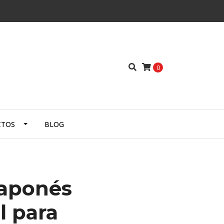
0
CTOS
BLOG
japonés
l para