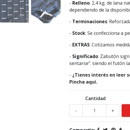
-
Relleno
: 2,4 kg. de lana n
dependiendo de la disponibi
-
Terminaciones
: Reforzad
-
Stock
: Se confecciona a pe
-
EXTRAS
: Cotizamos medida
-
Significado
: Zabutón signi
sentarse". siendo el futón l
-
¿Tienes interés en leer 
Pincha aquí.
Cantidad
-
+