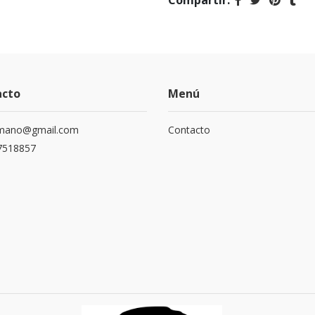
Compartir:
acto
Menú
mano@gmail.com
Contacto
7518857