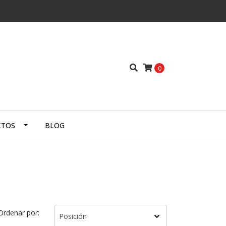
0
CTOS
BLOG
Ordenar por: