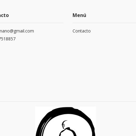
acto
Menú
mano@gmail.com
Contacto
7518857