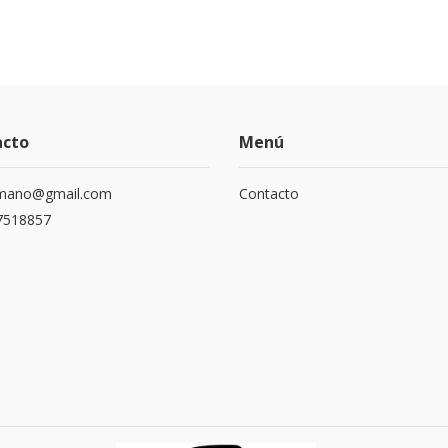
acto
Menú
mano@gmail.com
Contacto
7518857