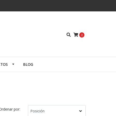
0
CTOS
BLOG
Ordenar por: