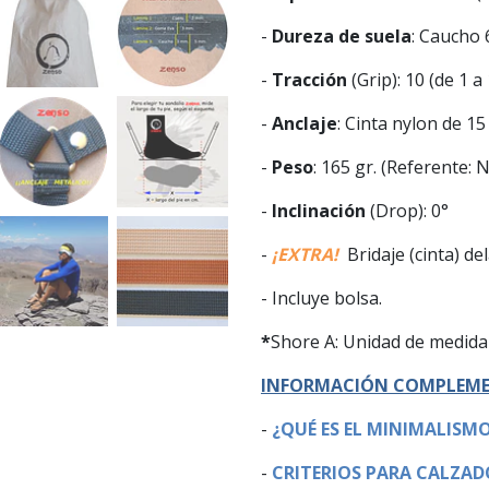
-
Dureza de suela
: Caucho 
-
Tracción
(Grip): 10 (de 1 
-
Anclaje
: Cinta nylon de 1
-
Peso
: 165 gr. (Referente: N
-
Inclinación
(Drop): 0°
-
¡EXTRA!
Bridaje (cinta) de
- Incluye bolsa.
*
Shore A: Unidad de medida 
INFORMACIÓN COMPLEME
-
¿QUÉ ES EL MINIMALISM
-
CRITERIOS PARA CALZAD