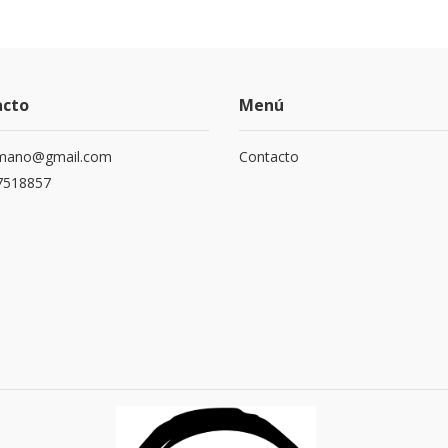
acto
Menú
mano@gmail.com
Contacto
7518857