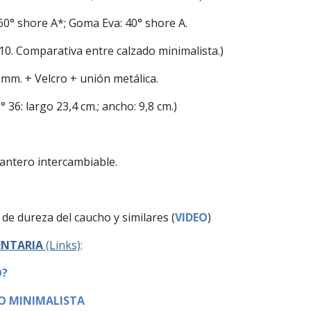
60° shore A*; Goma Eva: 40° shore A.
a 10. Comparativa entre calzado minimalista.)
5 mm. + Velcro + unión metálica.
° 36: largo 23,4 cm.; ancho: 9,8 cm.)
lantero intercambiable.
de dureza del caucho y similares (
VIDEO
)
NTARIA
(Links)
:
O?
O MINIMALISTA