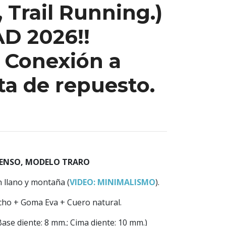
 Trail Running.)
D 2026!!
 Conexión a
nta de repuesto.
ZENSO, MODELO TRARO
n llano y montaña (
VIDEO: MINIMALISMO
).
cho + Goma Eva + Cuero natural.
Base diente: 8 mm.; Cima diente: 10 mm.)